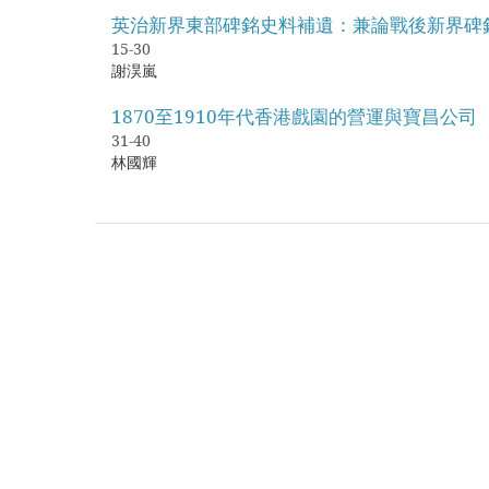
英治新界東部碑銘史料補遺：兼論戰後新界碑
15-30
謝淏嵐
1870至1910年代香港戲園的營運與寶昌公司
31-40
林國輝