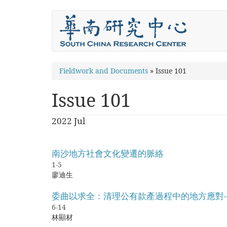
Skip
to
main
content
You
Fieldwork and Documents
»
Issue 101
are
Issue 101
here
2022 Jul
南沙地方社會文化變遷的脈絡
1-5
廖迪生
委曲以求全：清理公有款產過程中的地方應對——
6-14
林顯材