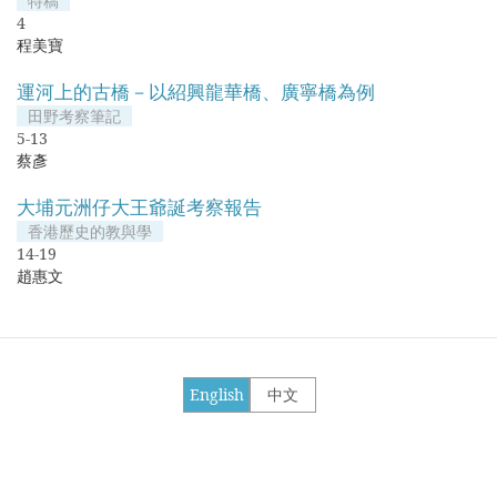
特稿
4
程美寶
運河上的古橋－以紹興龍華橋、廣寧橋為例
田野考察筆記
5-13
蔡彥
大埔元洲仔大王爺誕考察報告
香港歷史的教與學
14-19
趙惠文
English
中文