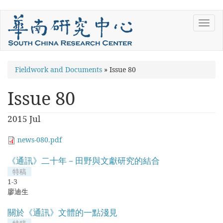
Skip
Toggl
to
navig
main
content
You
Fieldwork and Documents
»
Issue 80
are
Issue 80
here
2015 Jul
news-080.pdf
《通訊》二十年－田野與文獻研究的結合
特稿
1-3
廖迪生
關於《通訊》文體的一點淺見