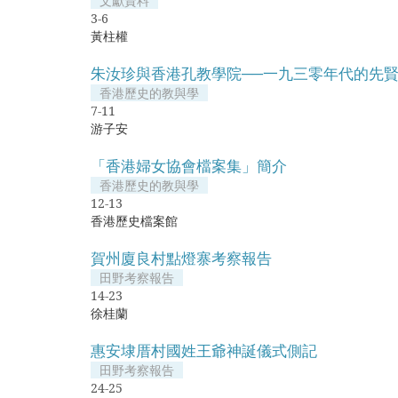
文獻資料
3-6
黃柱權
朱汝珍與香港孔教學院──一九三零年代的先
香港歷史的教與學
7-11
游子安
「香港婦女協會檔案集」簡介
香港歷史的教與學
12-13
香港歷史檔案館
賀州廈良村點燈寨考察報告
田野考察報告
14-23
徐桂蘭
惠安埭厝村國姓王爺神誕儀式側記
田野考察報告
24-25