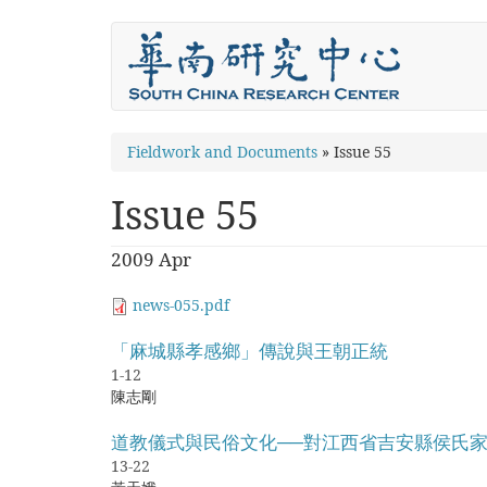
Skip
to
main
content
You
Fieldwork and Documents
»
Issue 55
are
Issue 55
here
2009 Apr
news-055.pdf
「麻城縣孝感鄉」傳說與王朝正統
1-12
陳志剛
道教儀式與民俗文化──對江西省吉安縣侯氏
13-22