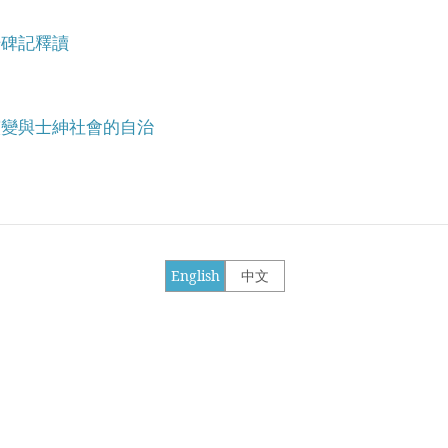
干碑記釋讀
演變與士紳社會的自治
English
中文