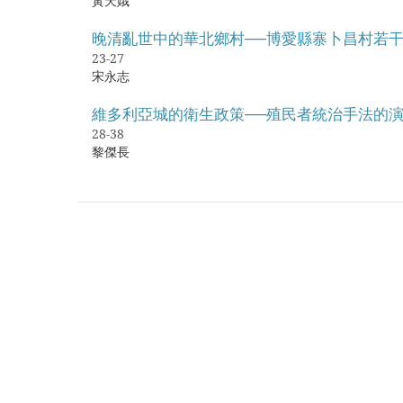
黃天娥
晚清亂世中的華北鄉村──博愛縣寨卜昌村若
23-27
宋永志
維多利亞城的衛生政策──殖民者統治手法的
28-38
黎傑長