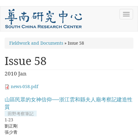
Skip
Toggl
to
navig
main
content
You
Fieldwork and Documents
»
Issue 58
are
Issue 58
here
2010 Jan
news-058.pdf
山區民眾的女神信仰──浙江雲和縣夫人廟考察記建造性
質
田野考察筆記
1-23
劉正剛
張少青