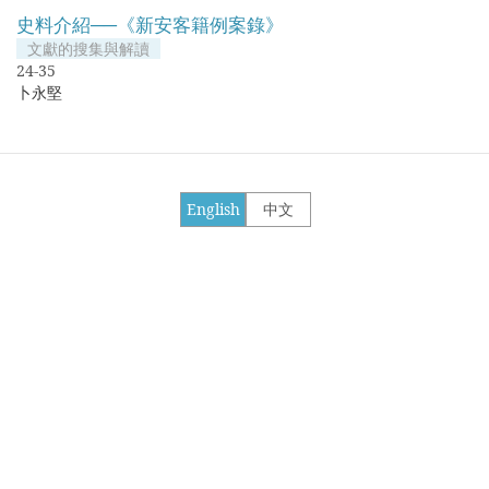
史料介紹──《新安客籍例案錄》
文獻的搜集與解讀
24-35
卜永堅
English
中文