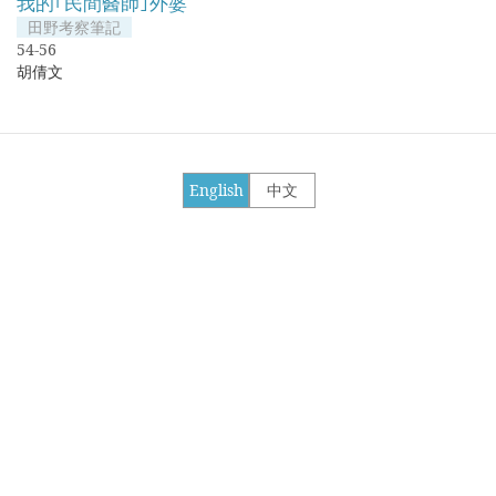
我的｢民間醫師｣外婆
田野考察筆記
54-56
胡倩文
English
中文