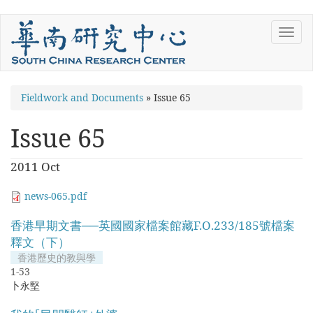
Skip
Toggl
to
navig
main
content
You
Fieldwork and Documents
»
Issue 65
are
Issue 65
here
2011 Oct
news-065.pdf
香港早期文書──英國國家檔案館藏F.O.233/185號檔案
釋文（下）
香港歷史的教與學
1-53
卜永堅