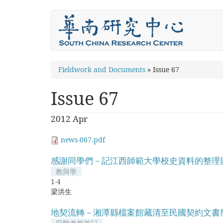
Skip
to
main
content
You
Fieldwork and Documents
»
Issue 67
are
Issue 67
here
2012 Apr
news-067.pdf
感謝同學們－記江西師範大學校史資料的整理
教與學
1-4
梁洪生
地契流轉－湘潭縣檔案館藏清至民國契約文書