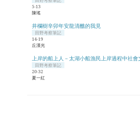
田野考察筆記
5-13
陳瑤
井欄樹辛卯年安龍清醮的我見
田野考察筆記
14-19
丘漢光
上岸的船上人－太湖小船漁民上岸過程中社會
田野考察筆記
20-32
夏一紅