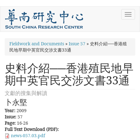
Skip
Toggl
to
navig
main
content
You
Fieldwork and Documents
»
Issue 57
»
史料介紹──香港殖
民地早期中英官民交涉文書33通
are
here
史料介紹──香港殖民地早
期中英官民交涉文書33通
文獻的搜集與解讀
卜永堅
Year:
2009
Issue:
57
Page:
16-26
Full Text Download (PDF):
news-057.03.pdf