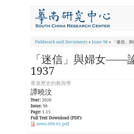
Skip
to
main
content
You
Fieldwork and Documents
»
Issue 98
»
「迷信」與
are
「迷信」與婦女——論
here
1937
香港歷史的教與學
譚曉汶
Year:
2020
Issue:
98
Page:
1-15
Full Text Download (PDF):
news-098.01.pdf