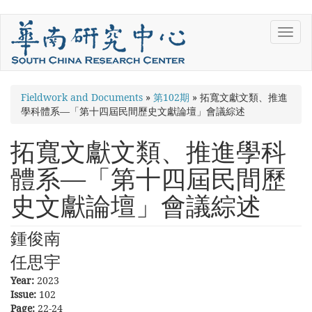
Skip
Toggl
to
navig
main
content
You
Fieldwork and Documents
»
第102期
»
拓寬文獻文類、推進
學科體系—「第十四屆民間歷史文獻論壇」會議綜述
are
here
拓寬文獻文類、推進學科
體系—「第十四屆民間歷
史文獻論壇」會議綜述
鍾俊南
任思宇
Year:
2023
Issue:
102
Page:
22-24