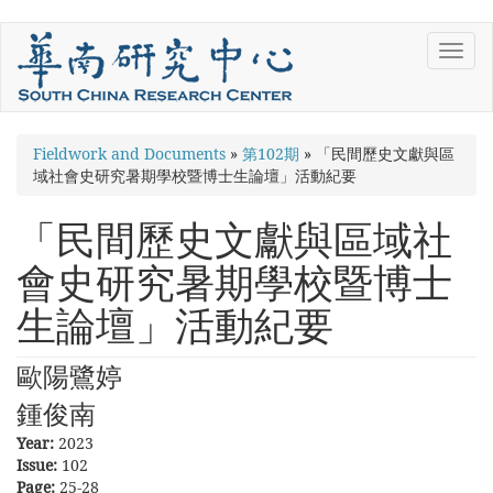
Skip
Toggl
to
navig
main
content
You
Fieldwork and Documents
»
第102期
»
「民間歷史文獻與區
域社會史研究暑期學校暨博士生論壇」活動紀要
are
here
「民間歷史文獻與區域社
會史研究暑期學校暨博士
生論壇」活動紀要
歐陽鷺婷
鍾俊南
Year:
2023
Issue:
102
Page:
25-28