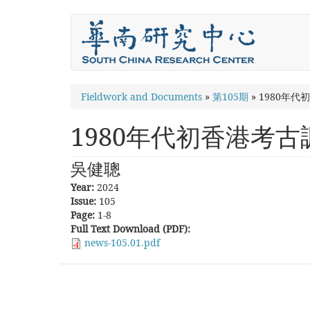
Skip
to
main
content
You
Fieldwork and Documents
»
第105期
»
1980年
are
1980年代初香港考
here
吳健聰
Year:
2024
Issue:
105
Page:
1-8
Full Text Download (PDF):
news-105.01.pdf