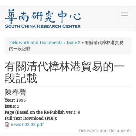
Skip
Toggl
to
navig
main
content
You
Fieldwork and Documents
»
Issue 2
»
有關清代樟林港貿易
的一段記載
are
here
有關清代樟林港貿易的一
段記載
陳春聲
Year:
1996
Issue:
2
Page (Based on the Re-Publish ver.):
8
Full Text Download (PDF):
news-002.02.pdf
Fieldwork and Documents