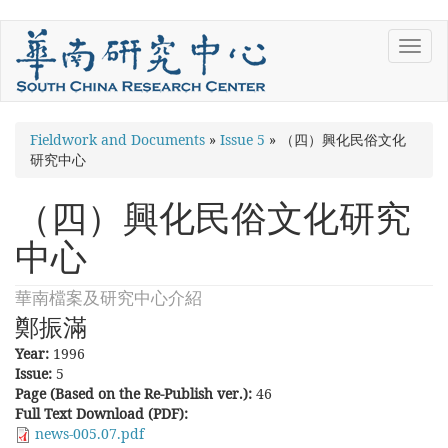
Skip
Toggl
to
navig
main
content
You
Fieldwork and Documents
»
Issue 5
»
（四）興化民俗文化
研究中心
are
here
（四）興化民俗文化研究
中心
華南檔案及研究中心介紹
鄭振滿
Year:
1996
Issue:
5
Page (Based on the Re-Publish ver.):
46
Full Text Download (PDF):
news-005.07.pdf