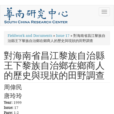
Skip
Toggl
to
navig
main
content
You
Fieldwork and Documents
»
Issue 17
»
對海南省昌江黎族自
治縣王下黎族自治鄉在鄉商人的歷史與現狀的田野調查
are
here
對海南省昌江黎族自治縣
王下黎族自治鄉在鄉商人
的歷史與現狀的田野調查
周偉民
唐玲玲
Year:
1999
Issue:
17
Page:
1-2