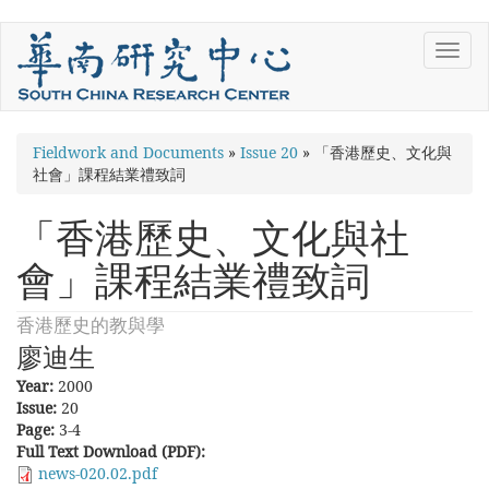
Skip
Toggl
to
navig
main
content
You
Fieldwork and Documents
»
Issue 20
»
「香港歷史、文化與
社會」課程結業禮致詞
are
here
「香港歷史、文化與社
會」課程結業禮致詞
香港歷史的教與學
廖迪生
Year:
2000
Issue:
20
Page:
3-4
Full Text Download (PDF):
news-020.02.pdf