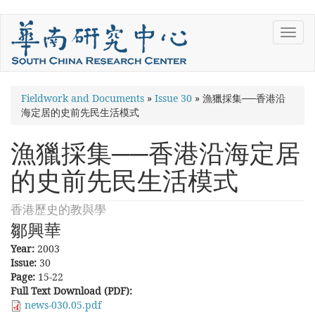
Skip
Toggl
to
navig
main
content
You
Fieldwork and Documents
»
Issue 30
»
漁獵採集──香港沿
海定居的史前先民生活模式
are
here
漁獵採集──香港沿海定居
的史前先民生活模式
香港歷史的教與學
鄒興華
Year:
2003
Issue:
30
Page:
15-22
Full Text Download (PDF):
news-030.05.pdf