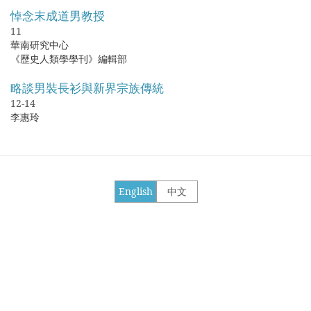
悼念末成道男教授
11
華南研究中心
《歷史人類學學刊》編輯部
略談男裝長衫與新界宗族傳統
12-14
李惠玲
English
中文