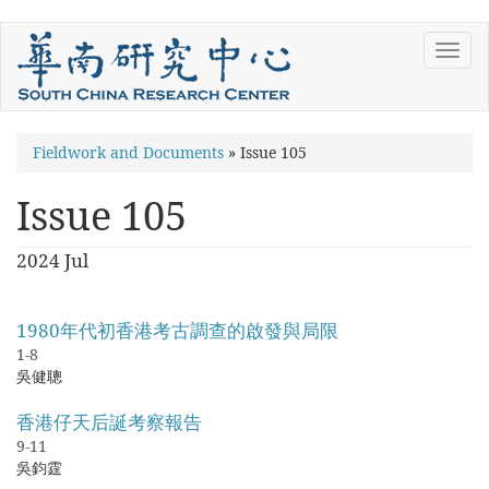
Skip
Toggl
to
navig
main
content
You
Fieldwork and Documents
»
Issue 105
are
Issue 105
here
2024 Jul
1980年代初香港考古調查的啟發與局限
1-8
吳健聰
香港仔天后誕考察報告
9-11
吳鈞霆