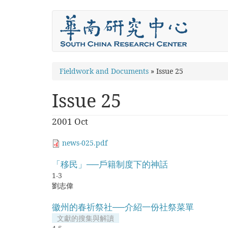
Skip
to
main
content
You
Fieldwork and Documents
»
Issue 25
are
Issue 25
here
2001 Oct
news-025.pdf
「移民」──戶籍制度下的神話
1-3
劉志偉
徽州的春祈祭社──介紹一份社祭菜單
文獻的搜集與解讀