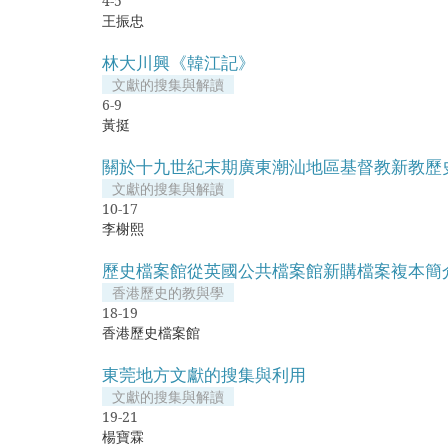
4-5
王振忠
林大川興《韓江記》
文獻的搜集與解讀
6-9
黃挺
關於十九世紀末期廣東潮汕地區基督教新教歷
文獻的搜集與解讀
10-17
李榭熙
歷史檔案館從英國公共檔案館新購檔案複本簡
香港歷史的教與學
18-19
香港歷史檔案館
東莞地方文獻的搜集與利用
文獻的搜集與解讀
19-21
楊寶霖