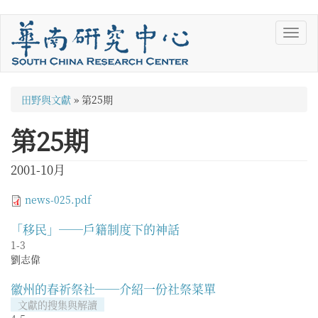
移
Toggl
至
navig
主
內
容
您
田野與文獻
»
第25期
在
第25期
這
裡
2001-10月
news-025.pdf
「移民」──戶籍制度下的神話
1-3
劉志偉
徽州的春祈祭社──介紹一份社祭菜單
文獻的搜集與解讀