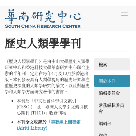
移
Toggl
至
navig
主
內
容
您
歷史人類學學刊
在
這
《歷史人類學學刊》是由中山大學歷史人類學
檢索
研究中心和香港科技大學華南研究中心聯合主
裡
辦的半年刊，定期在每年4月及10月於香港出
版。本刊發表具有人類學視角的歷史研究和注
關於本刊
重歷史深度的人類學研究的論文，以及對歷史
學和人類學方面研究著作的書評。
編輯委員會
本刊為「中文社會科學引文索引
常務編輯委員
(CSSCI)」及「臺灣人文學引文索引核
會
心期刊 (THCI)」收錄刊物
本刊全文收錄於
「華藝線上圖書館」
編輯部
(Airiti Library)
徵稿