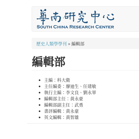
移
至
主
內
容
您
歷史人類學學刊
»
編輯部
在
編輯部
這
裡
主編：科大衛
主任編委：廖迪生、任建敏
執行主編：李文良、劉永華
編輯部主任：黃永豪
編輯部副主任：武勇
書評編輯：黃永豪
英文編輯：黃智雄