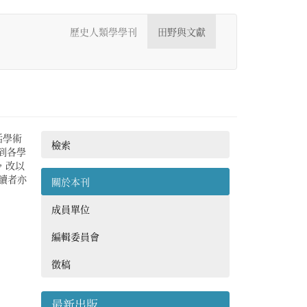
歷史人類學學刊
田野與文獻
括學術
檢索
到各學
，改以
。讀者亦
關於本刊
成員單位
編輯委員會
徵稿
最新出版