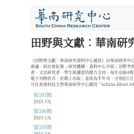
移
至
主
內
容
您
田野與文獻︰華南研
在
這
《田野與文獻︰華南研究資料中心通訊》由華南研究中
會議、研討會紀要；研究機構、資料中心介紹；田野考察
裡
者、文史研究者、學生和讀者的鼎力支持，每年出版4期
電子刊物形式，於網上出版；並改為半年刊，分別於1月15日及7月
可在香港科技大學華南研究中心網頁“schina.hkust
第107期
2025-7月
第106期
2025-1月
第105期
2024-7月