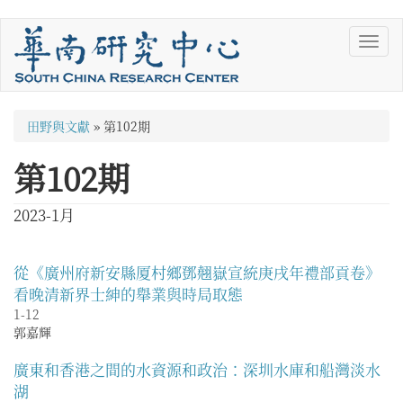
移
Toggl
至
navig
主
內
容
您
田野與文獻
»
第102期
在
第102期
這
裡
2023-1月
從《廣州府新安縣厦村鄉鄧翹嶽宣統庚戌年禮部貢卷》
看晚清新界士紳的舉業與時局取態
1-12
郭嘉輝
廣東和香港之間的水資源和政治：深圳水庫和船灣淡水
湖