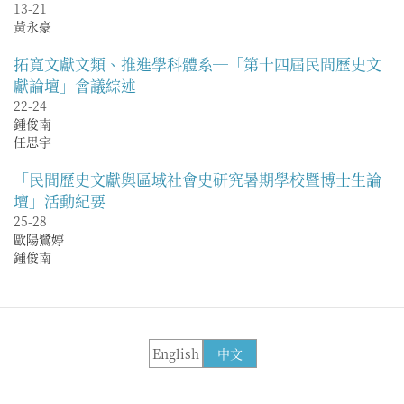
13-21
黃永豪
拓寬文獻文類、推進學科體系—「第十四屆民間歷史文
獻論壇」會議綜述
22-24
鍾俊南
任思宇
「民間歷史文獻與區域社會史研究暑期學校暨博士生論
壇」活動紀要
25-28
歐陽鷺婷
鍾俊南
English
中文