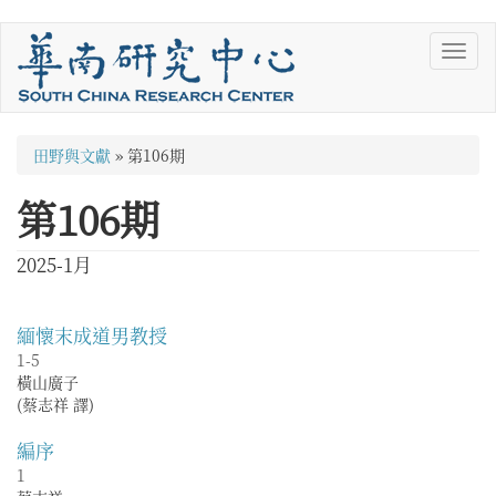
移
Toggl
至
navig
主
內
容
您
田野與文獻
»
第106期
在
第106期
這
裡
2025-1月
緬懷末成道男教授
1-5
橫山廣子
(蔡志祥 譯)
編序
1