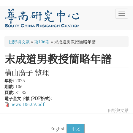
移
Toggl
至
navig
主
內
容
您
田野與文獻
»
第106期
»
末成道男教授簡略年譜
在
末成道男教授簡略年譜
這
裡
橫山廣子 整理
年份:
2025
期數:
106
頁數:
31-35
電子全文下載 (PDF格式):
news-106.09.pdf
田野與文獻
English
中文