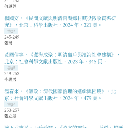
241-245
何麗蓉
楊國安，《民間文獻與明清兩湖鄉村賦役徵收實態研
究》，北京：科學出版社，2024 年，321 頁。
書評
245-249
張琰
黃國信等，《煮海成聚：明清竈戶與濱海社會建構》，
北京：社會科學文獻出版社，2023 年，345 頁。
書評
249-253
李璐男
溫春來，《礦政：清代國家治理的邏輯與困境》，北
京：社會科學文獻出版社，2024 年，479 頁。
書評
253-257
張立朋
濱下武志著，王珍珍譯，《資本的旅行 —— 華僑、僑匯