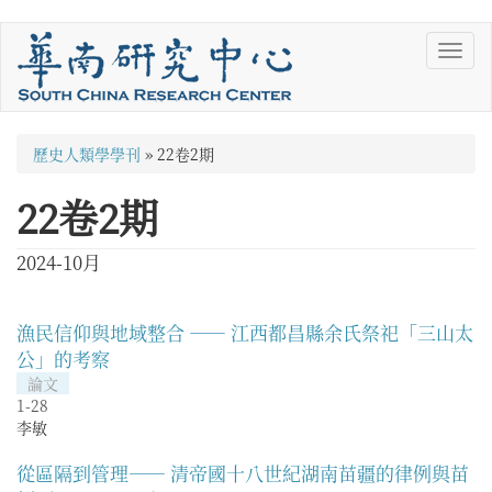
移
Toggl
至
navig
主
內
容
您
歷史人類學學刊
»
22卷2期
在
22卷2期
這
裡
2024-10月
漁民信仰與地域整合 —— 江西都昌縣余氏祭祀「三山太
公」的考察
論文
1-28
李敏
從區隔到管理—— 清帝國十八世紀湖南苗疆的律例與苗