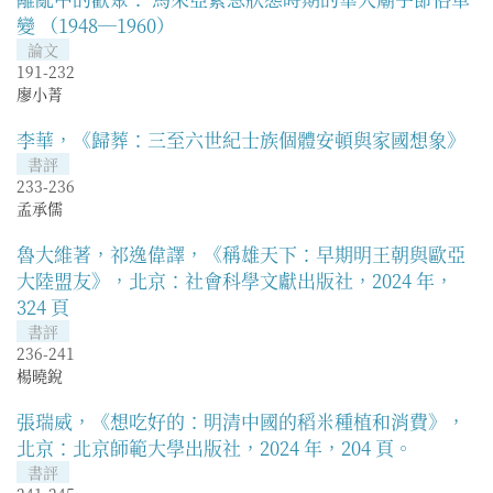
變 （1948—1960）
論文
191-232
廖小菁
李華，《歸葬：三至六世紀士族個體安頓與家國想象》
書評
233-236
孟承儒
魯大維著，祁逸偉譯，《稱雄天下：早期明王朝與歐亞
大陸盟友》，北京：社會科學文獻出版社，2024 年，
324 頁
書評
236-241
楊曉銳
張瑞威，《想吃好的：明清中國的稻米種植和消費》，
北京：北京師範大學出版社，2024 年，204 頁。
書評