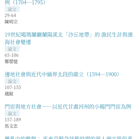
例（1704—1795）
論文
29-64
陳明宗
19世紀噶瑪蘭廳蘭陽溪北「沙丘地帶」的 漁民生計與濱
海社會變遷
論文
65-106
鄭螢憶
邊地社會與近代中緬界北段的確立（1594—1900）
論文
107-155
趙銳
門宦與地方社會——以近代甘肅河州的小楊門門宦為例
論文
157-189
馬文忠
離亂中的歡聚： 馬來亞緊急狀態時期的華人廟宇節俗革