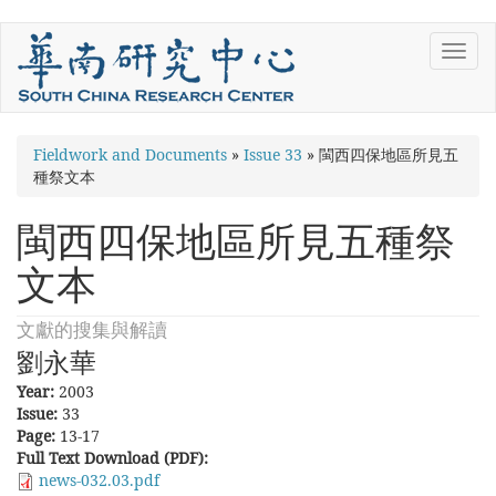
Skip
Toggl
to
navig
main
content
You
Fieldwork and Documents
»
Issue 33
»
閩西四保地區所見五
種祭文本
are
here
閩西四保地區所見五種祭
文本
文獻的搜集與解讀
劉永華
Year:
2003
Issue:
33
Page:
13-17
Full Text Download (PDF):
news-032.03.pdf