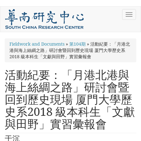
Skip
Toggl
to
navig
main
content
You
Fieldwork and Documents
»
第104期
»
活動紀要：「月港北
港與海上絲綢之路」研討會暨回到歷史現場 厦門大學歷史系
are
2018 級本科生「文獻與田野」實習彙報會
here
活動紀要：「月港北港與
海上絲綢之路」研討會暨
回到歷史現場 厦門大學歷
史系2018 級本科生「文獻
與田野」實習彙報會
于沉