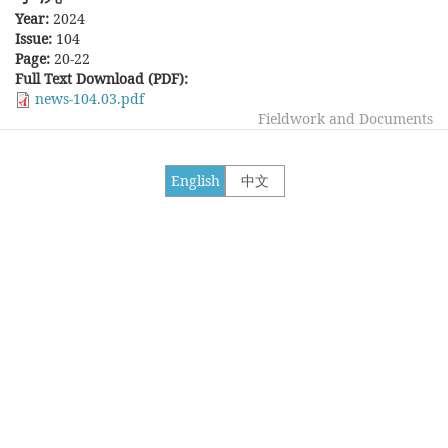
Year:
2024
Issue:
104
Page:
20-22
Full Text Download (PDF):
news-104.03.pdf
Fieldwork and Documents
English
中文