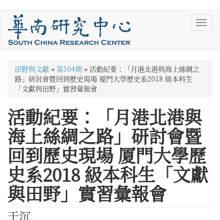
移
Toggl
至
navig
主
內
容
您
田野與文獻
»
第104期
»
活動紀要：「月港北港與海上絲綢之
在
路」研討會暨回到歷史現場 厦門大學歷史系2018 級本科生
「文獻與田野」實習彙報會
這
活動紀要：「月港北港與
裡
海上絲綢之路」研討會暨
回到歷史現場 厦門大學歷
史系2018 級本科生「文獻
與田野」實習彙報會
于沉