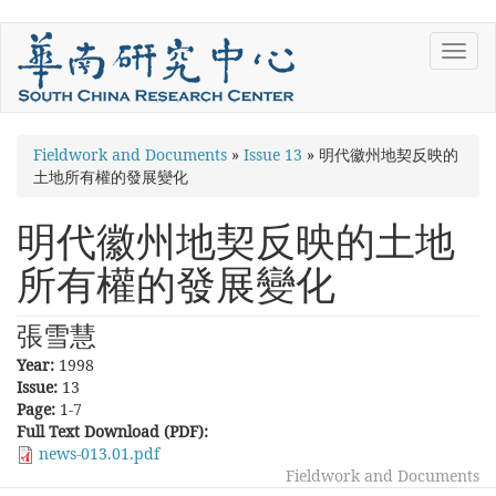
Skip
Toggl
to
navig
main
content
You
Fieldwork and Documents
»
Issue 13
»
明代徽州地契反映的
土地所有權的發展變化
are
here
明代徽州地契反映的土地
所有權的發展變化
張雪慧
Year:
1998
Issue:
13
Page:
1-7
Full Text Download (PDF):
news-013.01.pdf
Fieldwork and Documents