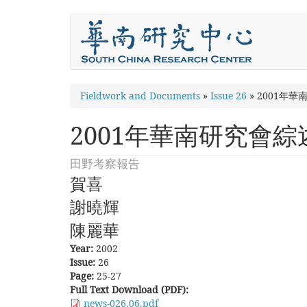
Skip
to
main
content
You
Fieldwork and Documents
»
Issue 26
»
2001年華
are
2001年華南研究會綜
here
田野考察報告
賀喜
謝曉輝
陳麗華
Year:
2002
Issue:
26
Page:
25-27
Full Text Download (PDF):
news-026.06.pdf