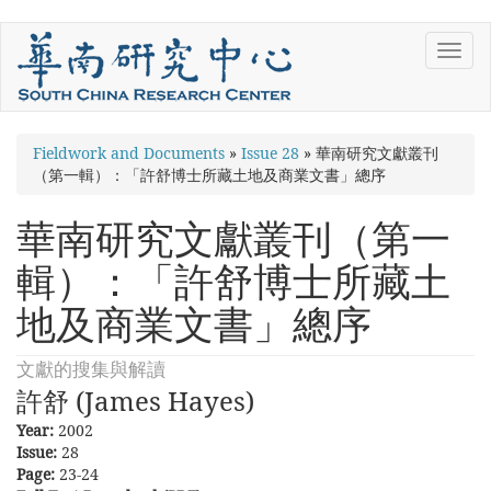
Skip
Toggl
to
navig
main
content
You
Fieldwork and Documents
»
Issue 28
»
華南研究文獻叢刊
（第一輯）：「許舒博士所藏土地及商業文書」總序
are
here
華南研究文獻叢刊（第一
輯）：「許舒博士所藏土
地及商業文書」總序
文獻的搜集與解讀
許舒 (James Hayes)
Year:
2002
Issue:
28
Page:
23-24