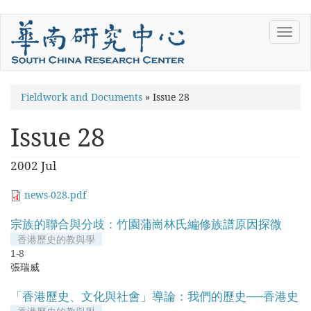
Skip
Toggl
to
navig
main
content
You
Fieldwork and Documents
»
Issue 28
are
Issue 28
here
2002 Jul
news-028.pdf
宗族的聯合與分歧：竹園蒲崗林氏編修族譜原因探微
香港歷史的教與學
1-8
張瑞威
「香港歷史、文化與社會」導論：我們的歷史──香港史