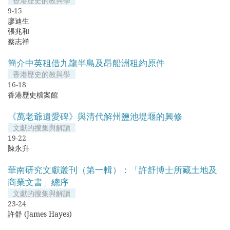
香港歷史的教與學
9-15
廖迪生
張兆和
蔡志祥
簡介中英租借九龍半島及昂船洲租約原件
香港歷史的教與學
16-18
香港歷史檔案館
《萬老爺遺愛碑》與清代解州鹽池堤堰的興修
文獻的搜集與解讀
19-22
陳永升
華南研究文獻叢刊（第一輯）：「許舒博士所藏土地及
商業文書」總序
文獻的搜集與解讀
23-24
許舒 (James Hayes)