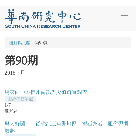
移
Toggl
至
navig
主
內
容
您
田野與文獻
»
第90期
在
第90期
這
裡
2018-4月
馬來西亞柔佛州南部先天道齋堂調查
田野考察筆記
1-7
蘇芸若
粵人好鬬──從珠江三角洲地區「擲石為戲」風俗習慣
談起