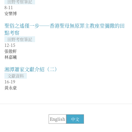
田野考察筆記
8-11
安樂博
聖俗之遙僅一步──香港聖母無原罪主教座堂彌撒的田
點考察
田野考察筆記
12-15
張傲軒
林嘉曦
湘潭蕭家文獻介紹（二）
文獻資料
16-19
黃永豪
English
中文