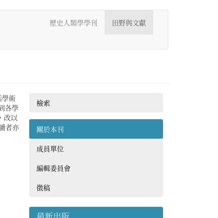
歷史人類學學刊
田野與文獻
括學術
檢索
到各學
，改以
。讀者亦
關於本刊
成員單位
編輯委員會
徵稿
最新出版