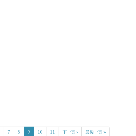
7
8
9
10
11
下一頁 ›
最後一頁 »