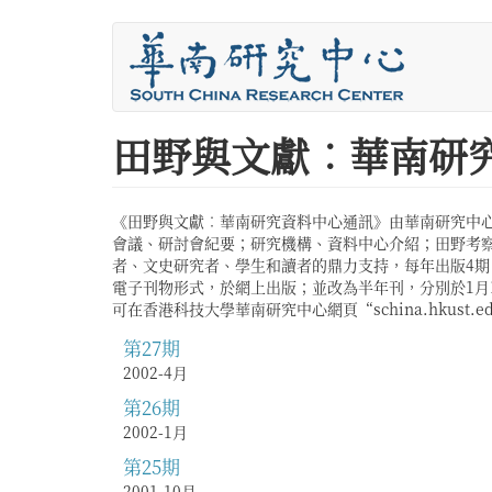
移
至
主
內
容
您
田野與文獻︰華南研
在
這
《田野與文獻︰華南研究資料中心通訊》由華南研究中
會議、研討會紀要；研究機構、資料中心介紹；田野考察
裡
者、文史研究者、學生和讀者的鼎力支持，每年出版4期
電子刊物形式，於網上出版；並改為半年刊，分別於1月15日及7月
可在香港科技大學華南研究中心網頁“schina.hkust
第27期
2002-4月
第26期
2002-1月
第25期
2001-10月