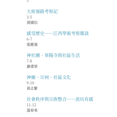
3
大庾嶺路考察記
3-5
黃國信
感受歷史──江西學術考察雜談
6-7
張應強
神社團、華陽寺與社區生活
7-8
謝建華
神廟、宗祠、社區文化
9-10
黃志繁
社會秩序與宗族整合──流坑有感
11-12
溫春來