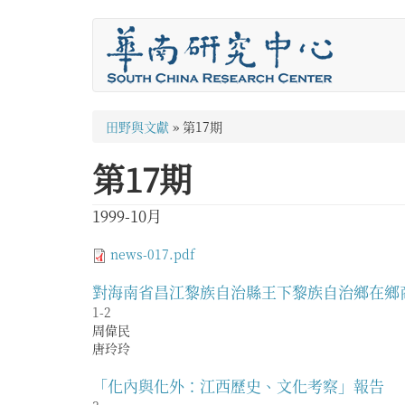
移
至
主
內
容
您
田野與文獻
»
第17期
在
第17期
這
裡
1999-10月
news-017.pdf
對海南省昌江黎族自治縣王下黎族自治鄉在鄉
1-2
周偉民
唐玲玲
「化內與化外：江西歷史、文化考察」報告