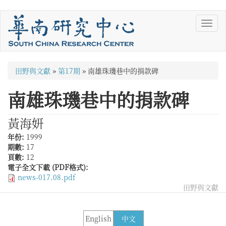
移
Toggl
至
navig
主
內
容
您
田野與文獻
»
第17期
»
南雄珠璣巷中的捐款碑
在
南雄珠璣巷中的捐款碑
這
裡
黃海妍
年份:
1999
期數:
17
頁數:
12
電子全文下載 (PDF格式):
news-017.08.pdf
田野與文獻
English
中文