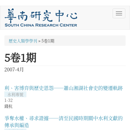
移
Toggl
至
navig
主
內
容
您
歷史人類學學刊
»
5卷1期
在
5卷1期
這
裡
2007-4月
利、害博弈與歷史恩怨──蕭山湘湖社會史的變遷軌跡
水利專號
1-32
錢杭
爭奪水權、尋求證據──清至民國時期關中水利文獻的
傳承與編造