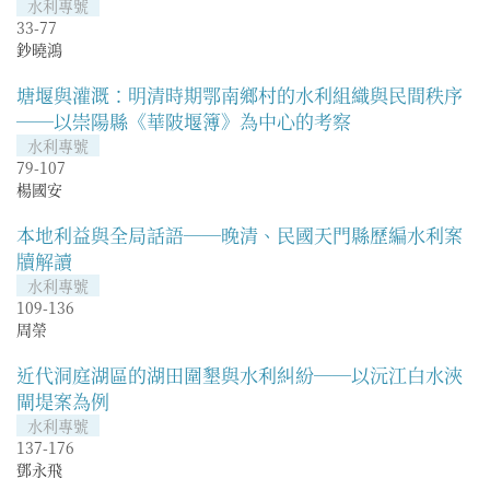
水利專號
33-77
鈔曉鴻
塘堰與灌溉：明清時期鄂南鄉村的水利組織與民間秩序
──以崇陽縣《華陂堰簿》為中心的考察
水利專號
79-107
楊國安
本地利益與全局話語──晚清、民國天門縣歷編水利案
牘解讀
水利專號
109-136
周榮
近代洞庭湖區的湖田圍墾與水利糾紛──以沅江白水浹
閘堤案為例
水利專號
137-176
鄧永飛