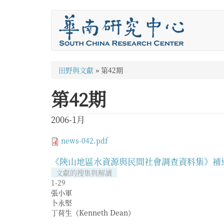
移
至
主
內
容
您
田野與文獻
»
第42期
在
第42期
這
裡
2006-1月
news-042.pdf
《陝山地區水資源與民間社會調查資料集》補
文獻的搜集與解讀
1-29
張小軍
卜永堅
丁荷生（Kenneth Dean）