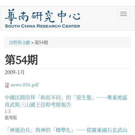
移
Toggl
至
navig
主
內
容
您
田野與文獻
»
第54期
在
第54期
這
裡
2009-1月
news-054.pdf
中國民間崇拜「和而不同」的「原生態」──粵東地區
真武與三山國王信仰考察報告
1-5
張雪松
「神道治兵」與神的「標準化」──從廣東碣石玄武山