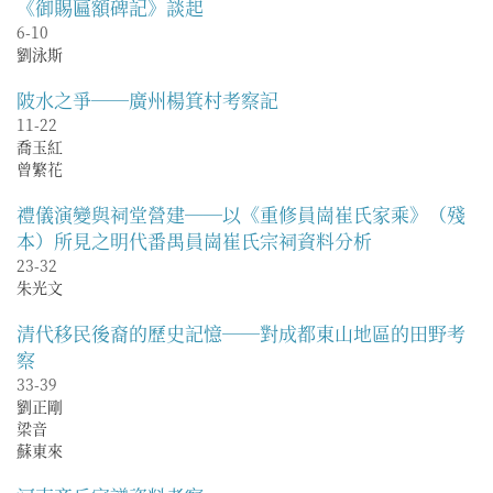
《御賜匾額碑記》談起
6-10
劉泳斯
陂水之爭──廣州楊箕村考察記
11-22
喬玉紅
曾繁花
禮儀演變與祠堂營建──以《重修員崗崔氏家乘》（殘
本）所見之明代番禺員崗崔氏宗祠資料分析
23-32
朱光文
清代移民後裔的歷史記憶──對成都東山地區的田野考
察
33-39
劉正剛
梁音
蘇東來