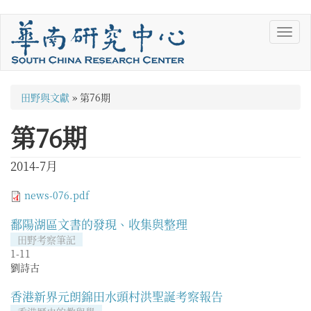
移
Toggl
至
navig
主
內
容
您
田野與文獻
»
第76期
在
第76期
這
裡
2014-7月
news-076.pdf
鄱陽湖區文書的發現、收集與整理
田野考察筆記
1-11
劉詩古
香港新界元朗錦田水頭村洪聖誕考察報告