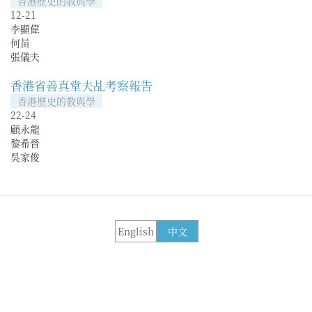
香港歷史的教與學
12-21
李顯偉
何苗
張儀夫
香港省善真堂夫乩考察報告
香港歷史的教與學
22-24
顧永龍
黎希晉
吳家俊
English
中文