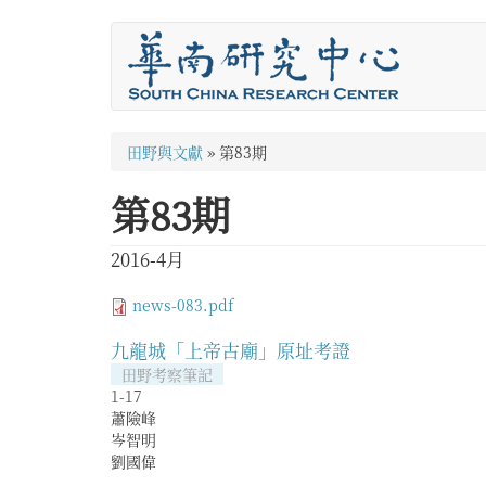
移
至
主
內
容
您
田野與文獻
»
第83期
在
第83期
這
裡
2016-4月
news-083.pdf
九龍城「上帝古廟」原址考證
田野考察筆記
1-17
蕭險峰
岑智明
劉國偉