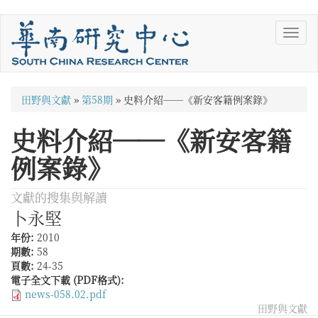
移
Toggl
至
navig
主
內
容
您
田野與文獻
»
第58期
»
史料介紹──《新安客籍例案錄》
在
史料介紹──《新安客籍
這
例案錄》
裡
文獻的搜集與解讀
卜永堅
年份:
2010
期數:
58
頁數:
24-35
電子全文下載 (PDF格式):
news-058.02.pdf
田野與文獻