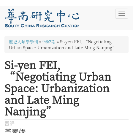
移
Toggl
至
navig
主
內
容
您
歷史人類學學刊
»
9卷2期
»
Si-yen FEI, “Negotiating
在
Urban Space: Urbanization and Late Ming Nanjing”
這
Si-yen FEI,
裡
“Negotiating Urban
Space: Urbanization
and Late Ming
Nanjing”
書評
黃素娟