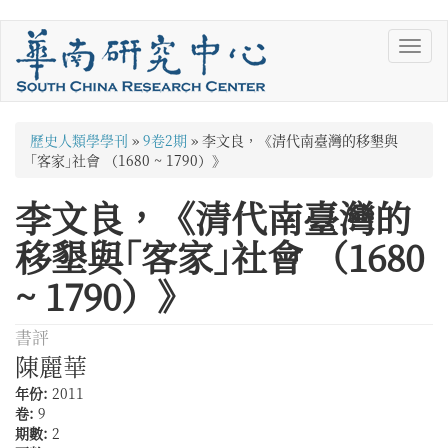
移
Toggl
至
navig
主
內
容
您
歷史人類學學刊
»
9卷2期
»
李文良，《清代南臺灣的移墾與
在
｢客家｣社會 （1680 ~ 1790）》
這
李文良，《清代南臺灣的
裡
移墾與｢客家｣社會 （1680
~ 1790）》
書評
陳麗華
年份:
2011
卷:
9
期數:
2