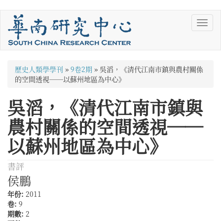
移
Toggl
至
navig
主
內
容
您
歷史人類學學刊
»
9卷2期
»
吳滔，《清代江南市鎮與農村關係
在
的空間透視──以蘇州地區為中心》
這
吳滔，《清代江南市鎮與
裡
農村關係的空間透視──
以蘇州地區為中心》
書評
侯鵬
年份:
2011
卷:
9
期數:
2