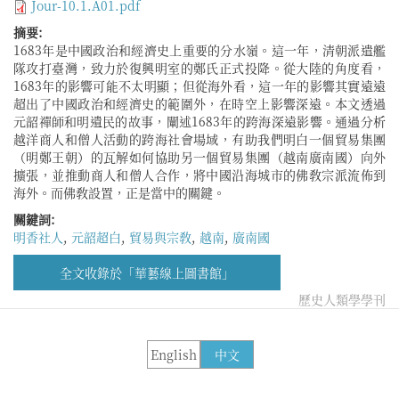
Jour-10.1.A01.pdf
摘要:
1683年是中國政治和經濟史上重要的分水嶺。這一年，清朝派遣艦
隊攻打臺灣，致力於復興明室的鄭氏正式投降。從大陸的角度看，
1683年的影響可能不太明顯；但從海外看，這一年的影響其實遠遠
超出了中國政治和經濟史的範圍外，在時空上影響深遠。本文透過
元韶禪師和明遺民的故事，闡述1683年的跨海深遠影響。通過分析
越洋商人和僧人活動的跨海社會場域，有助我們明白一個貿易集團
（明鄭王朝）的瓦解如何協助另一個貿易集團（越南廣南國）向外
擴張，並推動商人和僧人合作，將中國沿海城市的佛敎宗派流佈到
海外。而佛敎設置，正是當中的關鍵。
關鍵詞:
明香社人
,
元韶超白
,
貿易與宗敎
,
越南
,
廣南國
全文收錄於「華藝線上圖書館」
歷史人類學學刊
English
中文