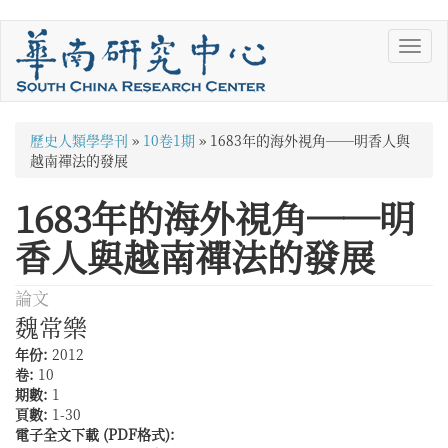
移
Toggl
至
navig
主
內
容
您
歷史人類學學刊
»
10卷1期
»
1683年的海外視角──明香人與
在
越南禪法的發展
這
1683年的海外視角──明
裡
香人與越南禪法的發展
論文
魏常樂
年份:
2012
卷:
10
期數:
1
頁數:
1-30
電子全文下載 (PDF格式):