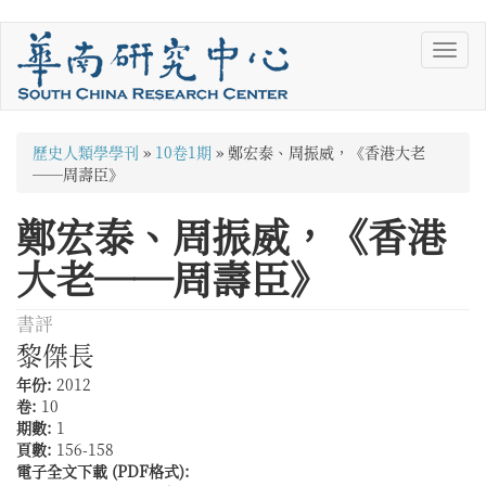
移
Toggl
至
navig
主
內
容
您
歷史人類學學刊
»
10卷1期
»
鄭宏泰、周振威，《香港大老
在
──周壽臣》
這
鄭宏泰、周振威，《香港
裡
大老──周壽臣》
書評
黎傑長
年份:
2012
卷:
10
期數:
1
頁數:
156-158
電子全文下載 (PDF格式):