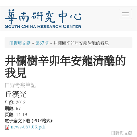
移
Toggl
至
navig
主
內
容
您
田野與文獻
»
第67期
»
井欄樹辛卯年安龍清醮的我見
在
井欄樹辛卯年安龍清醮的
這
我見
裡
田野考察筆記
丘漢光
年份:
2012
期數:
67
頁數:
14-19
電子全文下載 (PDF格式):
news-067.03.pdf
田野與文獻